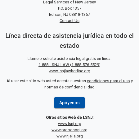
Legal Services of New Jersey
P.O. Box 1357
Edison, NJ 08818-1357
Contact Us
Línea directa de asistencia jurídica en todo el
estado
Llame o solicite asistencia legal gratis en línea:
1-888-LSNJ-LAW
(
1-888-576-5529
)
www.lsnjlawhotline.org
Al usar este sitio web usted acepta nuestras
condiciones para el uso
y
normas de confidencialidad
Apóyenos
Otros sitios web de LSNJ:
www.lsnj.org
www.probononj.org
www.njejla.org