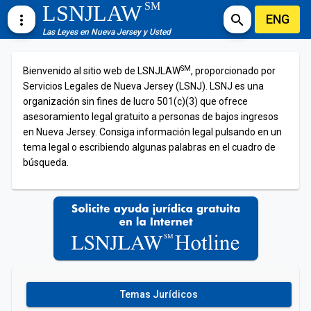
SM
LSNJLAW
ENG
more_vert
search
Las Leyes en Nueva Jersey y Usted
SM
Bienvenido al sitio web de LSNJLAW
, proporcionado por
Servicios Legales de Nueva Jersey (LSNJ). LSNJ es una
organización sin fines de lucro 501(c)(3) que ofrece
asesoramiento legal gratuito a personas de bajos ingresos
en Nueva Jersey. Consiga información legal pulsando en un
tema legal o escribiendo algunas palabras en el cuadro de
búsqueda.
Temas Jurídicos