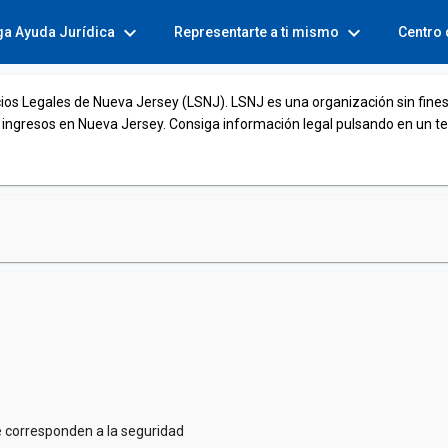
expand_more
expand_more
ga Ayuda Jurídica
Representarte a ti mismo
Centro
cios Legales de Nueva Jersey (LSNJ). LSNJ es una organización sin fines
 ingresos en Nueva Jersey. Consiga información legal pulsando en un t
e corresponden a la seguridad