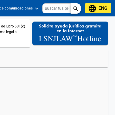
language
ENG
expand_more
expand_more
search
 de comunicaciones
Tools
 de lucro 501(c)
ema legal o