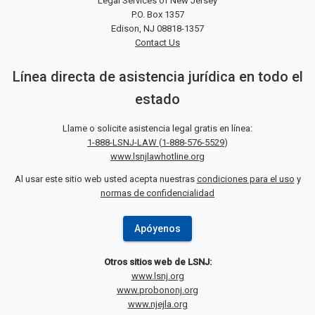
Legal Services of New Jersey
P.O. Box 1357
Edison, NJ 08818-1357
Contact Us
Línea directa de asistencia jurídica en todo el
estado
Llame o solicite asistencia legal gratis en línea:
1-888-LSNJ-LAW
(
1-888-576-5529
)
www.lsnjlawhotline.org
Al usar este sitio web usted acepta nuestras
condiciones para el uso
y
normas de confidencialidad
Apóyenos
Otros sitios web de LSNJ:
www.lsnj.org
www.probononj.org
www.njejla.org