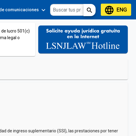
language
ENG
expand_more
expand_more
search
 de comunicaciones
Tools
 de lucro 501(c)
ema legal o
dad de ingreso suplementario (SSI), las prestaciones por tener