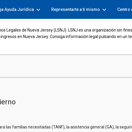
expand_more
expand_more
ga Ayuda Jurídica
Representarte a ti mismo
Centro
cios Legales de Nueva Jersey (LSNJ). LSNJ es una organización sin fines
 ingresos en Nueva Jersey. Consiga información legal pulsando en un t
ierno
 las familias necesitadas (TANF), la asistencia general (GA), la seguri