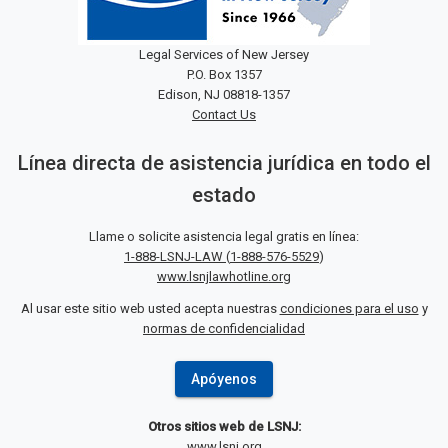
Legal Services of New Jersey
P.O. Box 1357
Edison, NJ 08818-1357
Contact Us
Línea directa de asistencia jurídica en todo el
estado
Llame o solicite asistencia legal gratis en línea:
1-888-LSNJ-LAW
(
1-888-576-5529
)
www.lsnjlawhotline.org
Al usar este sitio web usted acepta nuestras
condiciones para el uso
y
normas de confidencialidad
Apóyenos
Otros sitios web de LSNJ:
www.lsnj.org