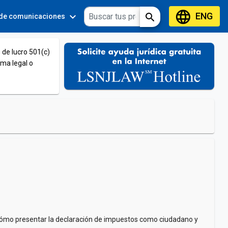
language
ENG
expand_more
expand_more
search
 de comunicaciones
Tools
 de lucro 501(c)
ema legal o
to, cómo presentar la declaración de impuestos como ciudadano y