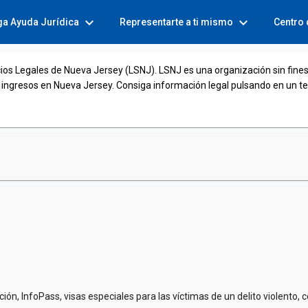
expand_more
expand_more
ga Ayuda Jurídica
Representarte a ti mismo
Centro
cios Legales de Nueva Jersey (LSNJ). LSNJ es una organización sin fines
 ingresos en Nueva Jersey. Consiga información legal pulsando en un t
tación, InfoPass, visas especiales para las víctimas de un delito violen