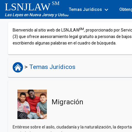
SM
LSNJLAW
expand_more
Temas Jurídicos
Obten
Las Leyes en Nueva Jersey y Usted
SM
Bienvenido al sitio web de LSNJLAW
, proporcionado por Servi
(3) que ofrece asesoramiento legal gratuito a personas de bajos
escribiendo algunas palabras en el cuadro de búsqueda.
>
Temas Jurídicos
Migración
Entérese sobre el asilo, ciudadanía y la naturalización, la depor