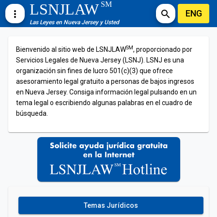
SM
LSNJLAW
ENG
more_vert
search
Las Leyes en Nueva Jersey y Usted
SM
Bienvenido al sitio web de LSNJLAW
, proporcionado por
Servicios Legales de Nueva Jersey (LSNJ). LSNJ es una
organización sin fines de lucro 501(c)(3) que ofrece
asesoramiento legal gratuito a personas de bajos ingresos
en Nueva Jersey. Consiga información legal pulsando en un
tema legal o escribiendo algunas palabras en el cuadro de
búsqueda.
Temas Jurídicos