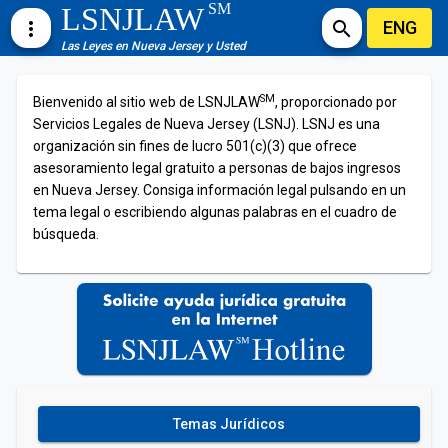
SM
LSNJLAW
ENG
more_vert
search
Las Leyes en Nueva Jersey y Usted
SM
Bienvenido al sitio web de LSNJLAW
, proporcionado por
Servicios Legales de Nueva Jersey (LSNJ). LSNJ es una
organización sin fines de lucro 501(c)(3) que ofrece
asesoramiento legal gratuito a personas de bajos ingresos
en Nueva Jersey. Consiga información legal pulsando en un
tema legal o escribiendo algunas palabras en el cuadro de
búsqueda.
Temas Jurídicos