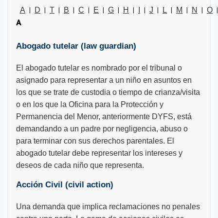
A
D
T
B
C
E
G
H
I
J
L
M
N
O
|
|
|
|
|
|
|
|
|
|
|
|
|
|
A
Abogado tutelar (law guardian)
El abogado tutelar es nombrado por el tribunal o
asignado para representar a un niño en asuntos en
los que se trate de custodia o tiempo de crianza/visita
o en los que la Oficina para la Protección y
Permanencia del Menor, anteriormente DYFS, está
demandando a un padre por negligencia, abuso o
para terminar con sus derechos parentales. El
abogado tutelar debe representar los intereses y
deseos de cada niño que representa.
Acción Civil (civil action)
Una demanda que implica reclamaciones no penales