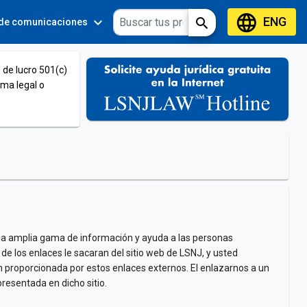
language
ENG
expand_more
expand_more
search
 de comunicaciones
Tools
 de lucro 501(c)
ema legal o
na amplia gama de información y ayuda a las personas
de los enlaces le sacaran del sitio web de LSNJ, y usted
ón proporcionada por estos enlaces externos. El enlazarnos a un
ntada en dicho sitio.​​​​​