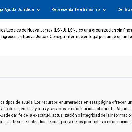
expand_more
expand_more
ga Ayuda Jurídica
Representarte a ti mismo
Centro
cios Legales de Nueva Jersey (LSNJ). LSNJ es una organización sin fines
 ingresos en Nueva Jersey. Consiga información legal pulsando en un t
os tipos de ayuda. Los recursos enumerados en esta página ofrecen u
 caso de urgencia, ayudas y servicios, e información solamente. Algunos 
uede dar fe de la exactitud, actualización o integridad de la informaci
iera de sus empleados de cualquiera de los productos o información prese