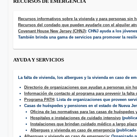
RECURSOS DE EMERGENCIA
Recursos informativos sobre la vivienda y para personas sin 
Recursos del condado que pueden ayudarle con el alquiler at
Covenant House New Jersey (CHNJ)
: CHNJ ayuda a los jóvenes 
También brinda una gama de servicios para promover la resilienc
AYUDA Y SERVICIOS
La falta de vivienda, los albergues y la vivienda en caso de e
Directorio de organizaciones que ayudan a personas sin h
Información de contacto al programa para prevenir la falta 
Programa PATH
: Lista de organizaciones que proveen serv
Casas de huéspedes y pensiones en el estado de Nueva Jer
Oficina de las normativas para las casas de huéspedes y
Hospitales e instalaciones de cuidado intensivo
(publica
Instalaciones que brindan cuidado médico a largo plaz
Albergues y vivienda en caso de emergencia
(publicado 
Albergues y vivienda en caso de emergencia
: Organizado p