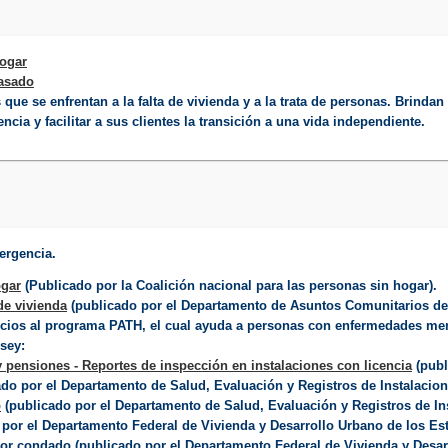
hogar
rasado
que se enfrentan a la falta de vivienda y a la trata de personas. Brinda
ia y facilitar a sus clientes la transición a una vida independiente.
mergencia.
ogar
(Publicado por la Coalición nacional para las personas sin hogar).
de vivienda
(publicado por el Departamento de Asuntos Comunitarios de
icios al programa PATH, el cual ayuda a personas con enfermedades men
sey:
 pensiones - Reportes de inspección en instalaciones con licencia
(publ
do por el Departamento de Salud, Evaluación y Registros de Instalacion
o
(publicado por el Departamento de Salud, Evaluación y Registros de In
por el Departamento Federal de Vivienda y Desarrollo Urbano de los Es
or condado (publicado por el Departamento Federal de Vivienda y Desar