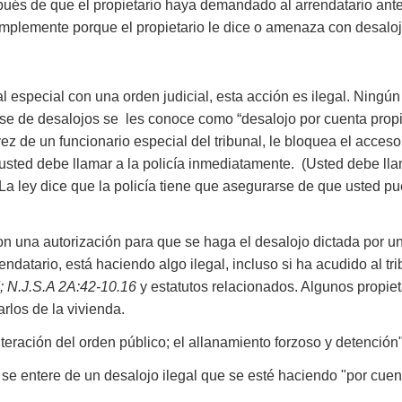
ués de que el propietario haya demandado al arrendatario ante 
mplemente porque el propietario le dice o amenaza con desaloj
al especial con una orden judicial, esta acción es ilegal. Ning
lase de desalojos se les conoce como “desalojo por cuenta prop
 vez de un funcionario especial del tribunal, le bloquea el acceso 
usted debe llamar a la policía inmediatamente. (Usted debe ll
. La ley dice que la policía tiene que asegurarse de que usted 
con una autorización para que se haga el desalojo dictada por u
endatario, está haciendo algo ilegal, incluso si ha acudido al t
7; N.J.S.A 2A:42-10.16
y estatutos relacionados. Algunos propiet
rlos de la vivienda.
alteración del orden público; el allanamiento forzoso y detención"
 se entere de un desalojo ilegal que se esté haciendo "por cuent