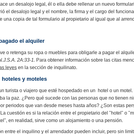
l hace un desalojo legal, él o ella debe rellenar un nuevo formu
ó el desalojo legal y el nombre, la firma y el cargo del funcionar
una copia de tal formulario al propietario al igual que al arrend
agado el alquiler
leve o retenga su ropa o muebles para obligarle a pagar el alquil
N.J.S.A. 2A:33-1.
Para obtener información sobre las citas men
s leyes​
en la sección de inquilinato.
 hoteles y moteles
a un turista o viajero que esté hospedado en un hotel o un mote
urba la paz. ¿Pero qué sucede con las personas que no tienen ni
s por periodos que van desde meses hasta años? ¿Son estas per
 cuestión es si la relación entre el propietario del "hotel" o "m
motel", en realidad, sirve como un alojamiento o una pensión.
ntre el inquilino y el arrendador pueden incluir, pero sin limit