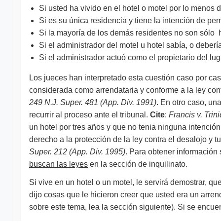
Si usted ha vivido en el hotel o motel por lo menos 
Si es su única residencia y tiene la intención de pe
Si la mayoría de los demás residentes no son sólo h
Si el administrador del motel u hotel sabía, o deber
Si el administrador actuó como el propietario del lug
​Los jueces han interpretado esta cuestión caso por ca
considerada como arrendataria y conforme a la ley cont
249 N.J. Super. 481 (App. Div. 1991)
. En otro caso, un
recurrir al proceso ante el tribunal.
Cite
:
Francis v. Trin
un hotel por tres años y que no tenia ninguna intención
derecho a la protección de la ley contra el desalojo y 
Super. 212 (App. Div. 1995)
. Para obtener información 
buscan las leyes
en la sección de inquilinato.
Si vive en un hotel o un motel, le servirá demostrar, 
dijo cosas que le hicieron creer que usted era un arr
sobre este tema, lea la sección siguiente). Si se encue