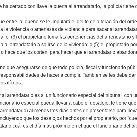
 ha cerrado con llave la puerta al arrendatario, la policía tiene 
que entre, al dueño se le imputará el delito de alteración del ord
usa la violencia o amenazas de violencia para sacar al arrendatari
 o (3) el propietario toma las pertenencias del arrendatario y la
ga al arrendatario a salirse de la vivienda; o (5) el propietario
as, o hace que los corten, para hacer que el arrendatario abandone
ne que asegurarse de que todo policía, fiscal y funcionario públi
s responsabilidades de hacerla cumplir. También se les debe da
s ilícitos.
 al arrendatario es si un funcionario especial del tribunal con 
ncionario especial pueda llevar a cabo el desalojo, le tiene que
arrendatario) al menos tres días antes de presentarse para llevar
ncluyendo que los desalojos hechos por el propietario, por “cuen
tario cuál es el día más próximo en el que el funcionario del tr