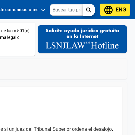
language
ENG
expand_more
expand_more
search
 de comunicaciones
Tools
 de lucro 501(c)
ema legal o
s si un juez del Tribunal Superior ordena el desalojo.