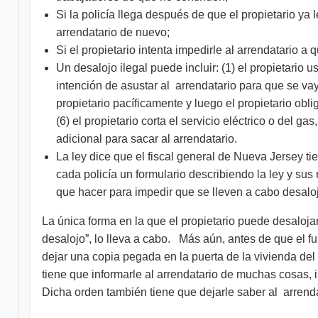
Si la policía llega después de que el propietario ya le
arrendatario de nuevo;
Si el propietario intenta impedirle al arrendatario a 
Un desalojo ilegal puede incluir: (1) el propietario 
intención de asustar al arrendatario para que se vaya;
propietario pacíficamente y luego el propietario obli
(6) el propietario corta el servicio eléctrico o del g
adicional para sacar al arrendatario.
La ley dice que el fiscal general de Nueva Jersey tie
cada policía un formulario describiendo la ley y su
que hacer para impedir que se lleven a cabo desalojo
La única forma en la que el propietario puede desalojar
desalojo”, lo lleva a cabo. Más aún, antes de que el fu
dejar una copia pegada en la puerta de la vivienda del 
tiene que informarle al arrendatario de muchas cosas, i
Dicha orden también tiene que dejarle saber al arrenda