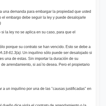
tabla una demanda para embargar la propiedad que usted
o el embargo debe seguir la ley y puede desalojarle
)
si la ley no se aplica en su caso, para que el
sólo porque su contrato se han vencido. Esto se debe a
A:18-61.3(a).
Un inquilino sólo puede ser desalojado si
 es una de estas. Sin importar la duración de su
de arrendamiento, si así lo desea. Pero el propietario
ar a un inquilino por una de las "causas justificadas" en
el dueño dice viola el contrato de arrendamiento o la