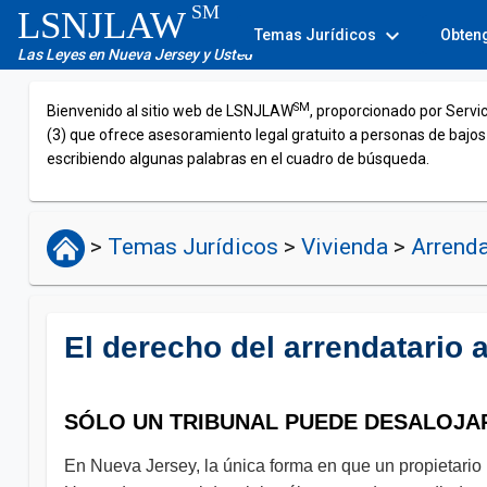
SM
LSNJLAW
expand_more
Temas Jurídicos
Obten
Las Leyes en Nueva Jersey y Usted
SM
Bienvenido al sitio web de LSNJLAW
, proporcionado por Servi
(3) que ofrece asesoramiento legal gratuito a personas de bajos
escribiendo algunas palabras en el cuadro de búsqueda.
>
Temas Jurídicos
>
Vivienda
>
Arrenda
El derecho del arrendatario 
SÓLO UN TRIBUNAL PUEDE DESALOJAR
En Nueva Jersey, la única forma en que un propietario p