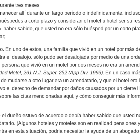
durante tres meses.
rmanecer allí durante un largo período o indefinidamente, inclus
uéspedes a corto plazo y consideran el motel u hotel ser su res
ía haber sabido, que usted no era sólo huésped por un corto plaz
ar;
so. En uno de estos, una familia que vivió en un hotel por más d
ra el desalojo, sólo pudo ser desalojada por medio de una orde
a persona que vivió en un motel por dos meses no era un arrendat
idad Motel, 261 N.J. Super. 252 (App Div. 1993)
. En un caso más
 de mudarse a otro lugar era un arrendatario, y que el hotel era
tuvo el derecho de demandar por daños causados por un cierre il
sobre las citas mencionadas aquí, y cómo conseguir más informa
que el dueño estuvo de acuerdo o debía haber sabido que usted no
endatario. (Algunos hoteles y moteles son en realidad pensione
ntra en esta situación, podría necesitar la ayuda de un abogado 