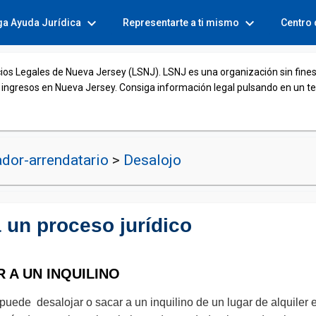
expand_more
expand_more
ga Ayuda Jurídica
Representarte a ti mismo
Centro
cios Legales de Nueva Jersey (LSNJ). LSNJ es una organización sin fines
 ingresos en Nueva Jersey. Consiga información legal pulsando en un t
dor-arrendatario
>
Desalojo
a un proceso jurídico
 A UN INQUILINO
uede desalojar o sacar a un inquilino de un lugar de alquiler e