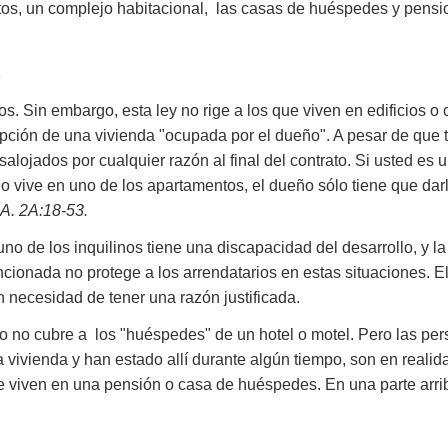
ntos, un complejo habitacional, las casas de huéspedes y pensi
inos. Sin embargo, esta ley no rige a los que viven en edificios 
pción de una vivienda "ocupada por el dueño". A pesar de que 
alojados por cualquier razón al final del contrato. Si usted es
rio vive en uno de los apartamentos, el dueño sólo tiene que da
A. 2A:18-53.
no de los inquilinos tiene una discapacidad del desarrollo, y l
cionada no protege a los arrendatarios en estas situaciones. El 
in necesidad de tener una razón justificada.
ojo no cubre a los "huéspedes" de un hotel o motel. Pero las p
a vivienda y han estado allí durante algún tiempo, son en realidad
ue viven en una pensión o casa de huéspedes. En una parte arri