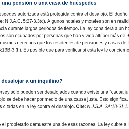
n una pensión o una casa de huéspedes
pedes autorizada está protegida contra el desalojo. El dueño 
te
: N.J.A.C. 5:27-3.3(c). Algunos hoteles y moteles son en rea
ncia durante largos períodos de tiempo. La ley considera a un 
tos son ocupados por personas que han vivido allí por más de 90
os mismos derechos que los residentes de pensiones y casas de
5:13B-3 (h). Es posible que para verificar si esta ley le concier
 desalojar a un inquilino?
sey sólo pueden ser desalojados cuando existe una "causa just
alojo se debe hacer por medio de una causa justa. Esto significa
citadas en la ley contra el desalojo.
Cite
:
N.J.S.A. 2A:18-61,1.
el propietario demuestre una de esas razones. La ley cubre a lo