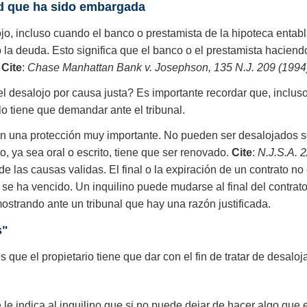
ad que ha sido embargada
alojo, incluso cuando el banco o prestamista de la hipoteca en
 la deuda. Esto significa que el banco o el prestamista haciend
.
Cite
:
Chase Manhattan Bank v. Josephson, 135 N.J. 209 (1994
l desalojo por causa justa? Es importante recordar que, incluso 
lo tiene que demandar ante el tribunal.
enen una protección muy importante. No pueden ser desalojados 
, ya sea oral o escrito, tiene que ser renovado.
Cite
:
N.J.S.A. 2
de las causas validas. El final o la expiración de un contrato no
e ha vencido. Un inquilino puede mudarse al final del contrato 
ostrando ante un tribunal que hay una razón justificada.
s"
s que el propietario tiene que dar con el fin de tratar de desaloj
 le indica al inquilino que si no puede dejar de hacer algo que 