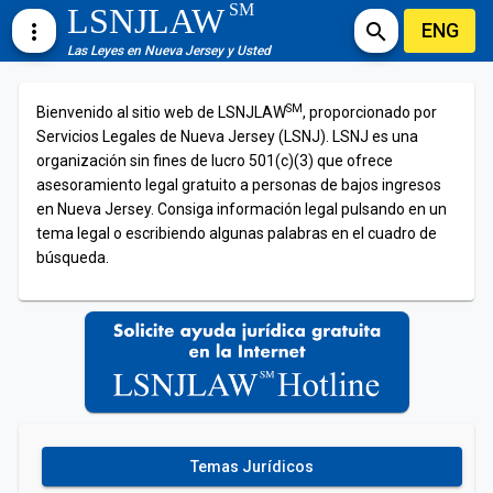
SM
LSNJLAW
ENG
more_vert
search
Las Leyes en Nueva Jersey y Usted
SM
Bienvenido al sitio web de LSNJLAW
, proporcionado por
Servicios Legales de Nueva Jersey (LSNJ). LSNJ es una
organización sin fines de lucro 501(c)(3) que ofrece
asesoramiento legal gratuito a personas de bajos ingresos
en Nueva Jersey. Consiga información legal pulsando en un
tema legal o escribiendo algunas palabras en el cuadro de
búsqueda.
Temas Jurídicos