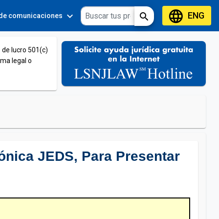
language
ENG
expand_more
expand_more
search
 de comunicaciones
Tools
 de lucro 501(c)
ema legal o
ónica JEDS, Para Presentar