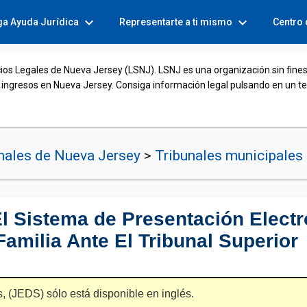
expand_more
expand_more
ga Ayuda Jurídica
Representarte a ti mismo
Centro
cios Legales de Nueva Jersey (LSNJ). LSNJ es una organización sin fines
 ingresos en Nueva Jersey. Consiga información legal pulsando en un t
nales de Nueva Jersey
>
Tribunales municipales
 Sistema de Presentación Electr
milia Ante El Tribunal Superior
, (JEDS) sólo está disponible en inglés.