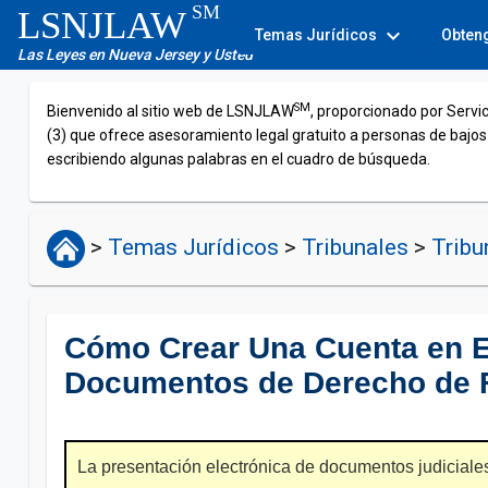
SM
LSNJLAW
expand_more
Temas Jurídicos
Obten
Las Leyes en Nueva Jersey y Usted
SM
Bienvenido al sitio web de LSNJLAW
, proporcionado por Servi
(3) que ofrece asesoramiento legal gratuito a personas de bajos
escribiendo algunas palabras en el cuadro de búsqueda.
>
Temas Jurídicos
>
Tribunales
>
Tribu
Cómo Crear Una Cuenta en El
Documentos de Derecho de Fa
La presentación electrónica de documentos judiciales