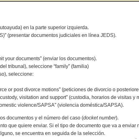
autoayuda) en la parte superior izquierda.
)” (presentar documentos judiciales en línea JEDS).
it your documents” (enviar los documentos).
el tribunal), seleccione “family” (familia)
so), seleccione:
 or post divorce motions” (peticiones de divorcio o posteriores
stody, visitation and support” (custodia, horarios de visitas y
domestic violence/SAPSA” (violencia doméstica/SAPSA).
os documentos y el número del caso (
docket number
).
to que quiere enviar. Si el tipo de documento que va a enviar no 
lguno, se encuentra en seguida de la selección.