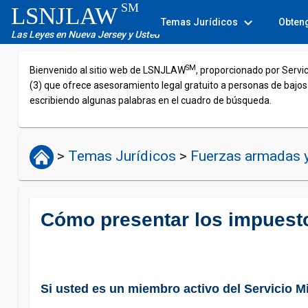
SM
LSNJLAW
expand_more
Temas Jurídicos
Obten
Las Leyes en Nueva Jersey y Usted
SM
Bienvenido al sitio web de LSNJLAW
, proporcionado por Servi
(3) que ofrece asesoramiento legal gratuito a personas de bajos
escribiendo algunas palabras en el cuadro de búsqueda.
>
Temas Jurídicos
>
Fuerzas armadas 
Cómo presentar los impuestos
Si usted es un miembro activo del Servicio M