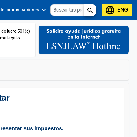
language
ENG
expand_more
expand_more
search
 de comunicaciones
Tools
 de lucro 501(c)
ema legal o
tar
presentar sus impuestos.