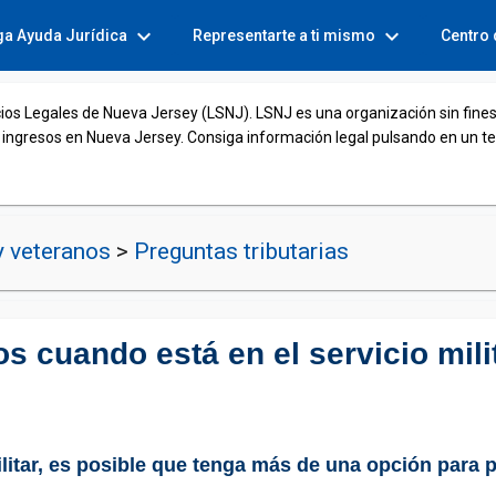
expand_more
expand_more
ga Ayuda Jurídica
Representarte a ti mismo
Centro
cios Legales de Nueva Jersey (LSNJ). LSNJ es una organización sin fines
 ingresos en Nueva Jersey. Consiga información legal pulsando en un t
y veteranos
>
Preguntas tributarias
 cuando está en el servicio mili
ilitar, es posible que tenga más de una opción para 