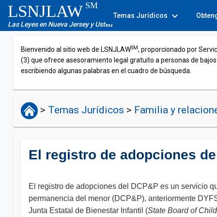
SM
LSNJLAW
expand_more
Temas Jurídicos
Obten
Las Leyes en Nueva Jersey y Usted
SM
Bienvenido al sitio web de LSNJLAW
, proporcionado por Servi
(3) que ofrece asesoramiento legal gratuito a personas de bajos
escribiendo algunas palabras en el cuadro de búsqueda.
>
Temas Jurídicos
>
Familia y relacio
El registro de adopciones d
El registro de adopciones del DCP&P es un servicio qu
permanencia del menor (DCP&P), anteriormente DYFS, o 
Junta Estatal de Bienestar Infantil (
State Board of Chil