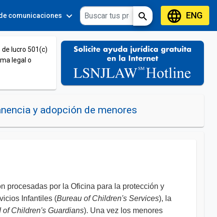
language
ENG
expand_more
expand_more
search
 de comunicaciones
Tools
 de lucro 501(c)
ema legal o
manencia y adopción de menores
 procesadas por la Oficina para la protección y
ios Infantiles (
Bureau of Children's Services
), la
 of Children's Guardians
). Una vez los menores