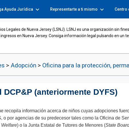
expand_more
expand_more
ga Ayuda Jurídica
Representarte a ti mismo
Centro
cios Legales de Nueva Jersey (LSNJ). LSNJ es una organización sin fines
 ingresos en Nueva Jersey. Consiga información legal pulsando en un t
nes
>
Adopción
>
Oficina para la protección, per
el DCP&P (anteriormente DYFS)
e recopila información acerca de niños cuyas adopciones fueron
por agencias de su predecesor tales como la Oficina de Servic
d Welfare
) o la Junta Estatal de Tutores de Menores (
State Board