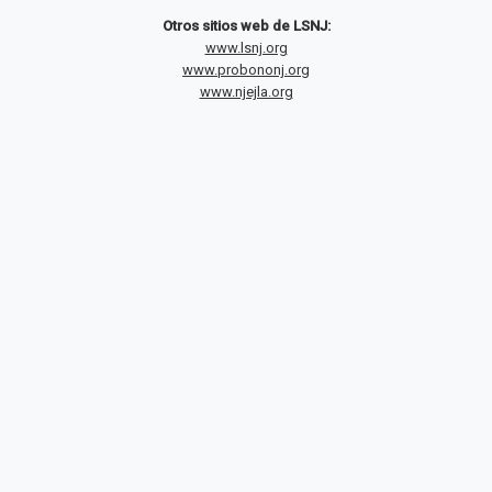
Otros sitios web de LSNJ:
www.lsnj.org
www.probononj.org
www.njejla.org