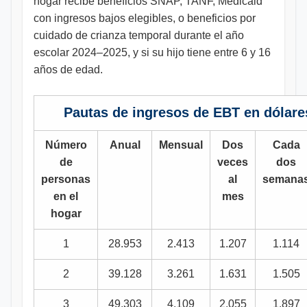
hogar recibe beneficios SNAP, TANF, Medicaid
con ingresos bajos elegibles, o beneficios por
cuidado de crianza temporal durante el año
escolar 2024–2025, y si su hijo tiene entre 6 y 16
años de edad.
Pautas de ingresos de EBT en dólare
Número
Anual
Mensual
Dos
Cada
de
veces
dos
personas
al
semana
en el
mes
hogar
1
28.953
2.413
1.207
1.114
2
39.128
3.261
1.631
1.505
3
49.303
4.109
2.055
1.897