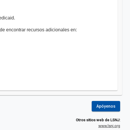
edicaid.
e encontrar recursos adicionales en:
Apóyenos
Otros sitios web de LSNJ:
www.lsnj.org