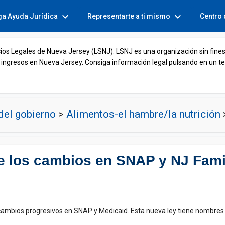
expand_more
expand_more
ga Ayuda Jurídica
Representarte a ti mismo
Centro
cios Legales de Nueva Jersey (LSNJ). LSNJ es una organización sin fines
 ingresos en Nueva Jersey. Consiga información legal pulsando en un t
del gobierno
>
Alimentos-el hambre/la nutrición
re los cambios en SNAP y NJ Fam
 cambios progresivos en SNAP y Medicaid. Esta nueva ley tiene nombres 