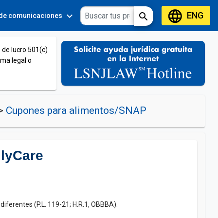
language
ENG
expand_more
expand_more
search
 de comunicaciones
Tools
 de lucro 501(c)
ema legal o
>
Cupones para alimentos/SNAP
ilyCare
diferentes (P.L. 119-21; H.R.1, OBBBA).